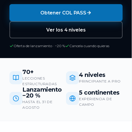
Obtener COL PASS
Ver los 4 niveles
Oferta de lanzamiento · −20 %
Cancela cuando quieras
70+
4 niveles
LECCIONES
PRINCIPIANTE A PRO
ESTRUCTURADAS
Lanzamiento
5 continentes
−20 %
EXPERIENCIA DE
HASTA EL 31 DE
CAMPO
AGOSTO