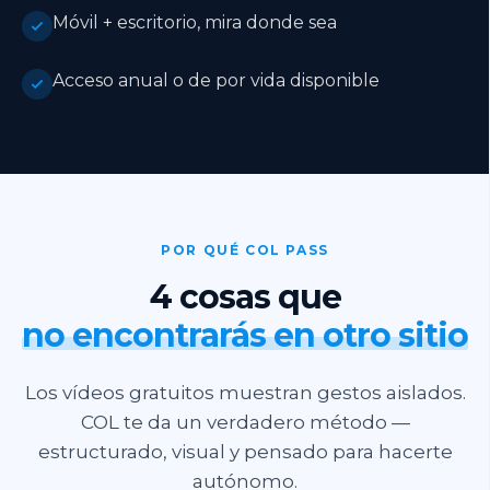
Móvil + escritorio, mira donde sea
Acceso anual o de por vida disponible
POR QUÉ COL PASS
4 cosas que
no encontrarás en otro sitio
Los vídeos gratuitos muestran gestos aislados.
COL te da un verdadero método —
estructurado, visual y pensado para hacerte
autónomo.