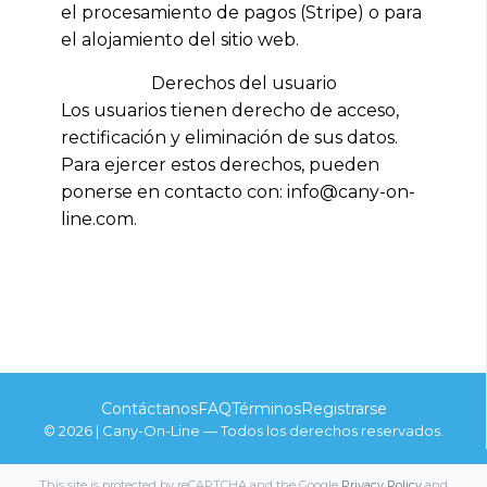
el procesamiento de pagos (Stripe) o para
el alojamiento del sitio web.
Derechos del usuario
Los usuarios tienen derecho de acceso,
rectificación y eliminación de sus datos.
Para ejercer estos derechos, pueden
ponerse en contacto con: info@cany-on-
line.com.
Contáctanos
FAQ
Términos
Registrarse
© 2026 | Cany-On-Line — Todos los derechos reservados.
This site is protected by reCAPTCHA and the Google
Privacy Policy
and