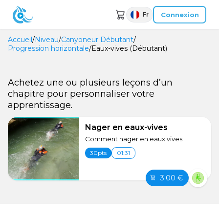
Connexion
Fr
Accueil
/
Niveau
/
Canyoneur Débutant
/
Progression horizontale
/
Eaux-vives (Débutant)
Achetez une ou plusieurs leçons d’un
chapitre pour personnaliser votre
apprentissage.
Nager en eaux-vives
Comment nager en eaux vives
30pts
01:31
3.00 €